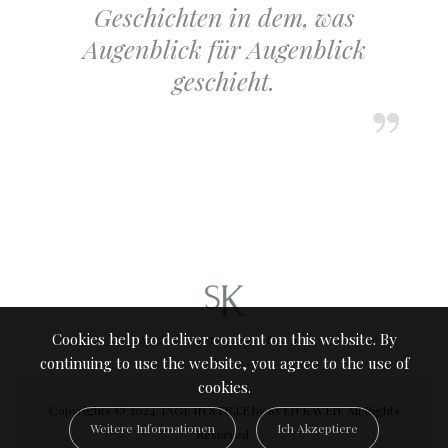
Geschichten in dem, was
Augenblick für Augenblick
geschieht.
Cookies help to deliver content on this website. By
TAGE IN STILLE
continuing to use the website, you agree to the use of
cookies.
Copyrights © 2024 TAGE IN STILLE by SVEN KAVEN. All Rights
Weitere Informationen
Ich Akzeptiere
Reserved.